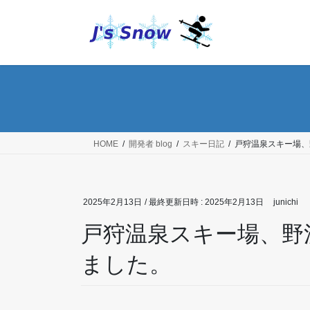
コ
ナ
ン
ビ
テ
ゲ
ン
ー
ツ
シ
へ
ョ
ス
ン
キ
に
ッ
移
HOME
開発者 blog
スキー日記
戸狩温泉スキー場、
プ
動
2025年2月13日
/ 最終更新日時 :
2025年2月13日
junichi
戸狩温泉スキー場、野
ました。