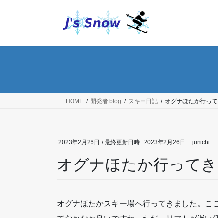
コ
ナ
ン
ビ
テ
ゲ
ン
ー
ツ
シ
へ
ョ
ス
ン
キ
に
ッ
移
HOME
開発者 blog
スキー日記
オグナほたか行って
プ
動
2023年2月26日
/ 最終更新日時 :
2023年2月26日
junichi
オグナほたか行ってき
オグナほたかスキー場へ行ってきました。こ