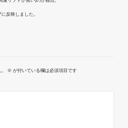
高速リフトが無い)のが難点。
プに反映しました。
ん。
※
が付いている欄は必須項目です