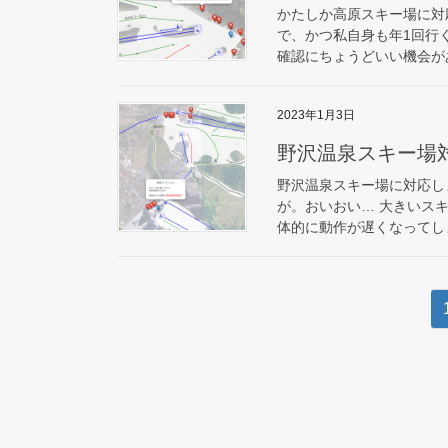
かたしか高原スキー場に対
で、かつ私自身も年1回行
確認にちょうどいい機会があ
2023年1月3日
野沢温泉スキー場
野沢温泉スキー場に対応し
が。おいおい… 大きいス
体的に動作が遅くなってし
投
稿
の
ペ
ー