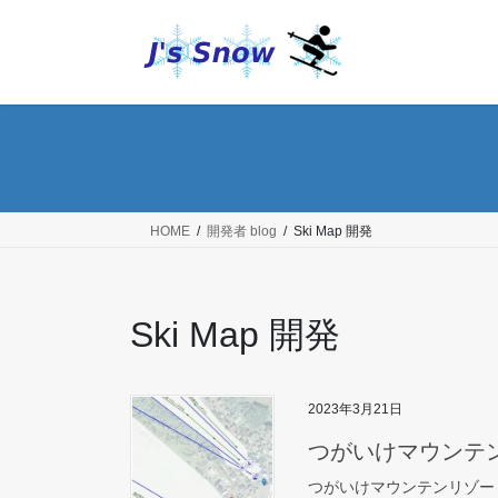
コ
ナ
ン
ビ
テ
ゲ
ン
ー
ツ
シ
へ
ョ
ス
ン
キ
に
ッ
移
HOME
開発者 blog
Ski Map 開発
プ
動
Ski Map 開発
2023年3月21日
つがいけマウンテ
つがいけマウンテンリゾー