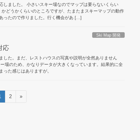
応しました。 小さいスキー場なのでマップは要らないくらい
くかどうかくらいのところですが、たまたまスキーマップの動作
ったので作りました。行く機会があ […]
Ski Map 開発
対応
ました。まだ、レストハウスの写真や説明が全然ありません
キー場のため、かなりデータが大きくなっています。結果的に全
まった感じはありますが。
固
固
1
2
»
定
定
ペ
ペ
ー
ー
ジ
ジ