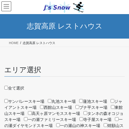
コ
ナ
ン
ビ
テ
ゲ
ン
ー
志賀高原 レストハウス
ツ
シ
へ
ョ
ス
ン
HOME
志賀高原 レストハウス
キ
に
ッ
移
プ
動
エリア選択
全て選択
サンバレースキー場
丸池スキー場
蓮池スキー場
ジャ
イアントスキー場
西館山スキー場
ブナ平スキー場
東館
山スキー場
高天ヶ原マンモススキー場
タンネの森オコジョ
スキー場
一の瀬ファミリースキー場
寺子屋スキー場
一
の瀬ダイヤモンドスキー場
一の瀬山の神スキー場
焼額山ス