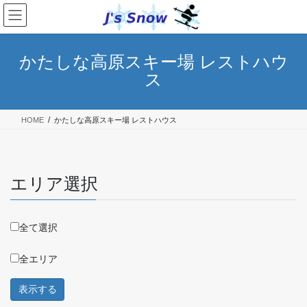
コ
ナ
ン
ビ
テ
ゲ
ン
ー
かたしな高原スキー場 レストハウ
ツ
シ
ス
へ
ョ
ス
ン
キ
に
HOME
かたしな高原スキー場 レストハウス
ッ
移
プ
動
エリア選択
全て選択
全エリア