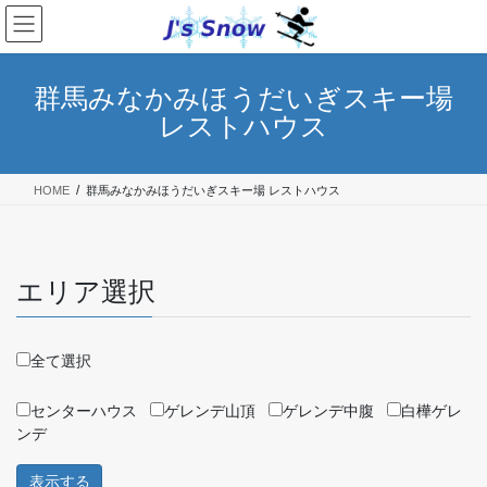
コ
ナ
ン
ビ
テ
ゲ
ン
ー
群馬みなかみほうだいぎスキー場
ツ
シ
レストハウス
へ
ョ
ス
ン
キ
に
HOME
群馬みなかみほうだいぎスキー場 レストハウス
ッ
移
プ
動
エリア選択
全て選択
センターハウス
ゲレンデ山頂
ゲレンデ中腹
白樺ゲレ
ンデ