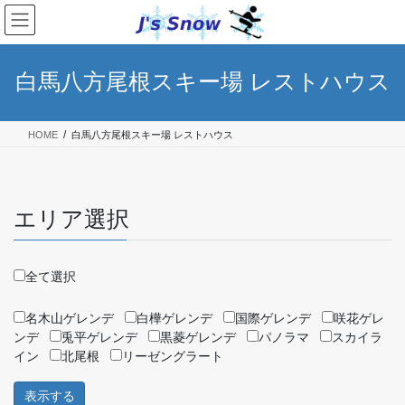
コ
ナ
ン
ビ
テ
ゲ
ン
ー
白馬八方尾根スキー場 レストハウス
ツ
シ
へ
ョ
ス
ン
HOME
白馬八方尾根スキー場 レストハウス
キ
に
ッ
移
プ
動
エリア選択
全て選択
名木山ゲレンデ
白樺ゲレンデ
国際ゲレンデ
咲花ゲレ
ンデ
兎平ゲレンデ
黒菱ゲレンデ
パノラマ
スカイラ
イン
北尾根
リーゼングラート