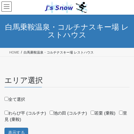
コ
ナ
ン
ビ
テ
ゲ
ン
ー
白馬乗鞍温泉・コルチナスキー場 レ
ツ
シ
ストハウス
へ
ョ
ス
ン
キ
に
HOME
白馬乗鞍温泉・コルチナスキー場 レストハウス
ッ
移
プ
動
エリア選択
全て選択
わらび平 (コルチナ)
池の田 (コルチナ)
若栗 (乗鞍)
里
見 (乗鞍)